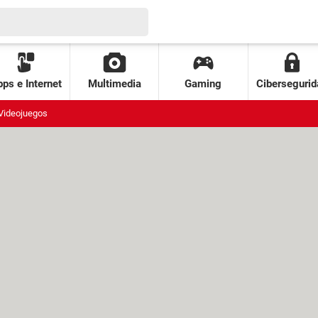
ps e Internet
Multimedia
Gaming
Cibersegurid
Videojuegos