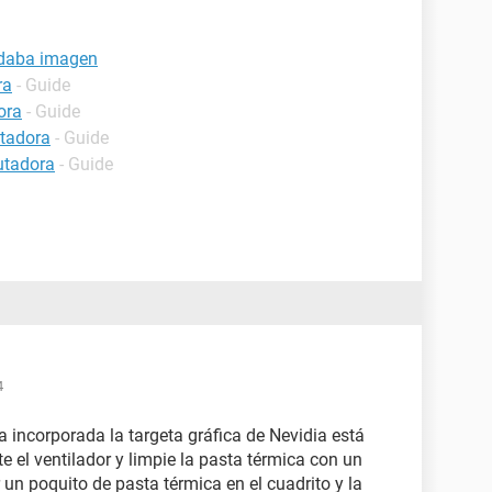
 daba imagen
ra
- Guide
ora
- Guide
tadora
- Guide
utadora
- Guide
4
a incorporada la targeta gráfica de Nevidia está
e el ventilador y limpie la pasta térmica con un
 un poquito de pasta térmica en el cuadrito y la