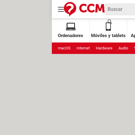
Ordenadores
Móviles y tablets
Ap
macOS
Internet
Hardware
Audio