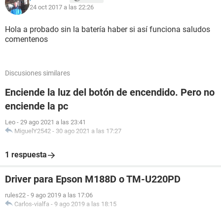
24 oct 2017 a las 22:26
Hola a probado sin la batería haber si así funciona saludos
comentenos
Discusiones similares
Enciende la luz del botón de encendido. Pero no
enciende la pc
Leo
-
29 ago 2021 a las 23:41
MiguelY2542
-
30 ago 2021 a las 17:27
1 respuesta
Driver para Epson M188D o TM-U220PD
rules22
-
9 ago 2019 a las 17:06
Carlos-vialfa
-
9 ago 2019 a las 18:15