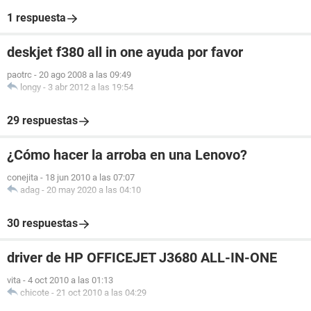
1 respuesta
deskjet f380 all in one ayuda por favor
paotrc
-
20 ago 2008 a las 09:49
longy
-
3 abr 2012 a las 19:54
29 respuestas
¿Cómo hacer la arroba en una Lenovo?
conejita
-
18 jun 2010 a las 07:07
adag
-
20 may 2020 a las 04:10
30 respuestas
driver de HP OFFICEJET J3680 ALL-IN-ONE
vita
-
4 oct 2010 a las 01:13
chicote
-
21 oct 2010 a las 04:29