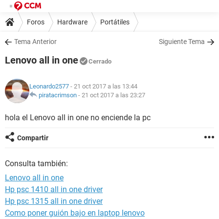
Foros
Hardware
Portátiles
Tema Anterior
Siguiente Tema
Lenovo all in one
Cerrado
Leonardo2577
- 21 oct 2017 a las 13:44
piratacrimson
-
21 oct 2017 a las 23:27
hola el Lenovo all in one no enciende la pc
Compartir
Consulta también:
Lenovo all in one
Hp psc 1410 all in one driver
Hp psc 1315 all in one driver
Como poner guión bajo en laptop lenovo