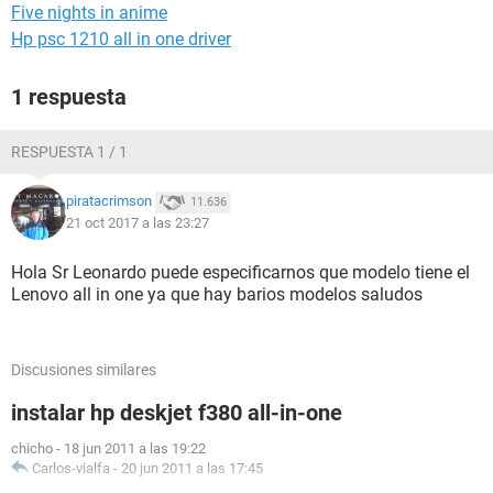
Five nights in anime
Hp psc 1210 all in one driver
1 respuesta
RESPUESTA 1 / 1
piratacrimson
11.636
21 oct 2017 a las 23:27
Hola Sr Leonardo puede especificarnos que modelo tiene el
Lenovo all in one ya que hay barios modelos saludos
Discusiones similares
instalar hp deskjet f380 all-in-one
chicho
-
18 jun 2011 a las 19:22
Carlos-vialfa
-
20 jun 2011 a las 17:45