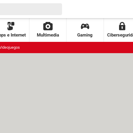
ps e Internet
Multimedia
Gaming
Cibersegurid
Videojuegos