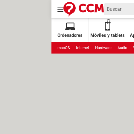
Ordenadores
Móviles y tablets
Ap
macOS
Internet
Hardware
Audio