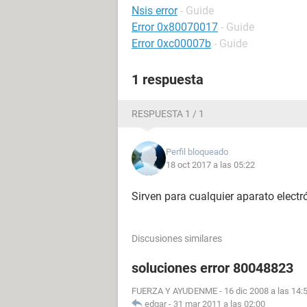
Nsis error
- Guide
Error 0x80070017
- Guide
Error 0xc00007b
- Guide
1 respuesta
RESPUESTA 1 / 1
Perfil bloqueado
18 oct 2017 a las 05:22
Sirven para cualquier aparato elec
Discusiones similares
soluciones error 80048823
FUERZA Y AYUDENME
-
16 dic 2008 a las 14:
edgar
-
31 mar 2011 a las 02:00