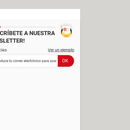
SCRÍBETE A NUESTRA
SLETTER!
cias
Ver un ejemplo