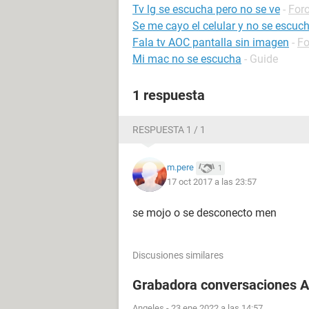
Tv lg se escucha pero no se ve
-
For
Se me cayo el celular y no se escuc
Fala tv AOC pantalla sin imagen
-
Fo
Mi mac no se escucha
- Guide
1 respuesta
RESPUESTA 1 / 1
m.pere
1
17 oct 2017 a las 23:57
se mojo o se desconecto men
Discusiones similares
Grabadora conversaciones A
Angeles
-
23 ene 2022 a las 14:57