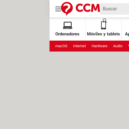
Ordenadores
Móviles y tablets
Ap
macOS
Internet
Hardware
Audio