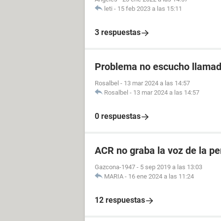
leti
-
15 feb 2023 a las 15:11
3 respuestas
Problema no escucho llama
Rosalbel
-
13 mar 2024 a las 14:57
Rosalbel
-
13 mar 2024 a las 14:57
0 respuestas
ACR no graba la voz de la p
Gazcona-1947
-
5 sep 2019 a las 13:03
MARIA
-
16 ene 2024 a las 11:24
12 respuestas