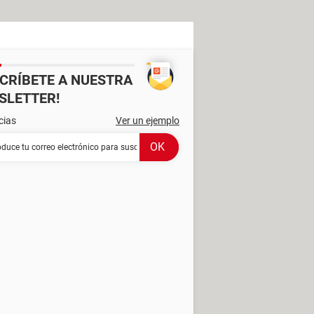
SCRÍBETE A NUESTRA
SLETTER!
cias
Ver un ejemplo