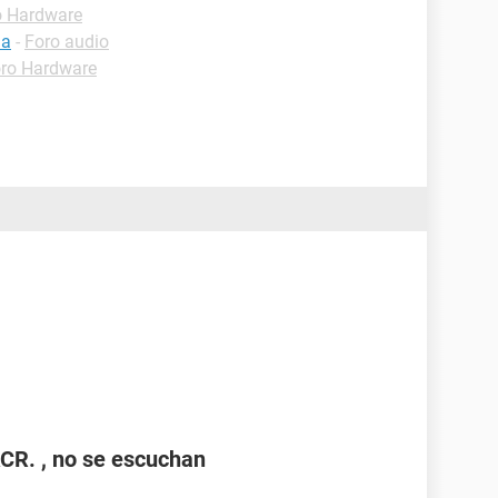
o Hardware
ha
-
Foro audio
ro Hardware
CR. , no se escuchan