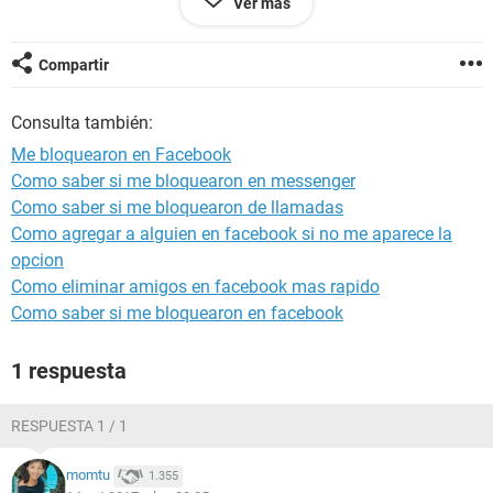
Ver más
Intenté comunicarme con Facebook pero es imposible, no
brindan un correo y exigen estar registrado para hacer una
consulta.
Compartir
¿Como voy a consultar si no tengo cuenta?
Consulta también:
Ok... Intenté crear otra cuenta y LA MISMA HISTORIA. Otra,
Me bloquearon en Facebook
otra y otra hasta que ¡me cansaron!
Como saber si me bloquearon en messenger
Como saber si me bloquearon de llamadas
¿Les mando una carta documento, inicio acciones legales
por discriminación?
Como agregar a alguien en facebook si no me aparece la
opcion
¿Que me aconsejan hacer?
Como eliminar amigos en facebook mas rapido
Como saber si me bloquearon en facebook
Lamentablemente yo NECESITO las redes sociales para
trabajar porque así doy a conocer mis trabajos y consigo
mas clientes.
1 respuesta
¡Estoy realmente desesperado!
RESPUESTA 1 / 1
momtu
1.355