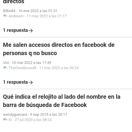
directos
Bilbo84
-
10 ene 2022 a las 01:31
Andream
-
11 may 2022 a las 21:17
1 respuesta
Me salen accesos directos en facebook de
personas q no busco
Vivi
-
10 mar 2022 a las 17:49
TheOneAboveAll
-
11 mar 2022 a las 00:24
1 respuesta
Qué indica el relojito al lado del nombre en la
barra de búsqueda de Facebook
wendyguevara
-
9 sep 2019 a las 20:17
Ki
-
27 jul 2020 a las 08:24