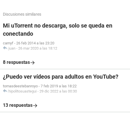
Discusiones similares
Mi uTorrent no descarga, solo se queda en
conectando
camyf
-
26 feb 2014 a las 23:20
juan
-
26 mar 2020 a las 18:12
8 respuestas
¿Puedo ver vídeos para adultos en YouTube?
tomasdeestebanroyo
-
7 feb 2019 a las 18:22
hipolitosuastegui
-
29 dic 2022 a las 00:30
13 respuestas