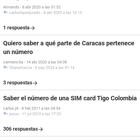
Armando
-
8 abr 2020 a las 01:32
carloslopezjurado
-
8 abr 2020 a las 16:13
1 respuesta
Quiero saber a qué parte de Caracas pertenece
un número
carmencita
-
14 abr 2020 a las 04:38
ChaneGarcia
-
9 sep 2024 a las 01:14
3 respuestas
Saber el número de una SIM card Tigo Colombia
carlos pt
-
8 feb 2011 a las 04:54
jesus
-
11 jul 2019 a las 17:33
306 respuestas