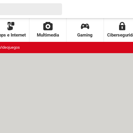
ps e Internet
Multimedia
Gaming
Cibersegurid
Videojuegos