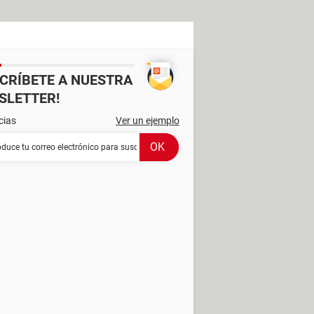
SCRÍBETE A NUESTRA
SLETTER!
cias
Ver un ejemplo