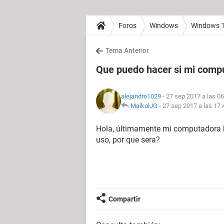
Foros
Windows
Windows 
Tema Anterior
Que puedo hacer si mi compu
alejandro1029
- 27 sep 2017 a las 06
MaikolJG
-
27 sep 2017 a las 17:
Hola, últimamente mi computadora h
uso, por que sera?
Compartir