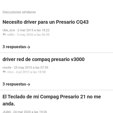
Discusiones similares
Necesito driver para un Presario CQ43
Ube_ece
-
2 mar 2015 a las 18:22
rafiki
-
3 may 2020 a las 06:59
3 respuestas
driver red de compaq presario v3000
roxote
-
25 may 2010 a las 07:39
nico
-
4 jul 2012 a las 18:58
3 respuestas
El Teclado de mi Compag Presario 21 no me
anda.
JUAN
-
24 mar 2020 a las 19:26