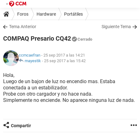
Foros
Hardware
Portátiles
Tema Anterior
Siguiente Tema
COMPAQ Presario CQ42
Cerrado
ccmcaefran
- 25 sep 2017 a las 14:21
mayestik
-
25 sep 2017 a las 15:42
Hola,
Luego de un bajon de luz no encendio mas. Estaba
conectada a un estabilizador.
Probe con otro cargador y no hace nada.
Simplemente no enciende. No aparece ninguna luz de nada.
Compartir