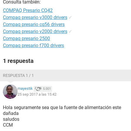
Consulta también:
COMPAQ Presario CQ42
Compaq presario v3000 drivers
✓
Compaq presario cq56 drivers
Compaq presario v2000 drivers
✓
Compaq presario 2500
Compaq presario f700 drivers
1 respuesta
RESPUESTA 1 / 1
mayestik
5.001
25 sep 2017 a las 15:42
Hola seguramente sea que la fuente de alimentación este
dañada
saludos
CCM