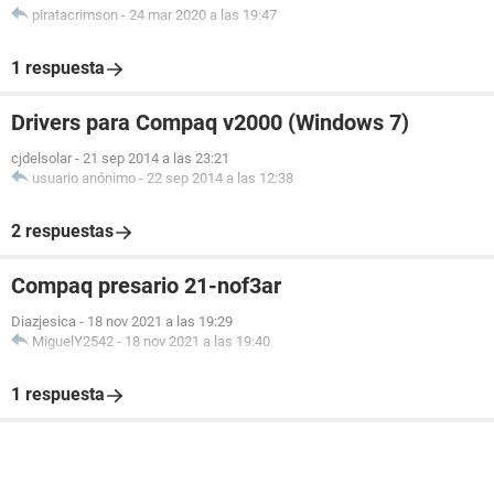
piratacrimson
-
24 mar 2020 a las 19:47
1 respuesta
Drivers para Compaq v2000 (Windows 7)
cjdelsolar
-
21 sep 2014 a las 23:21
usuario anónimo
-
22 sep 2014 a las 12:38
2 respuestas
Compaq presario 21-nof3ar
Diazjesica
-
18 nov 2021 a las 19:29
MiguelY2542
-
18 nov 2021 a las 19:40
1 respuesta