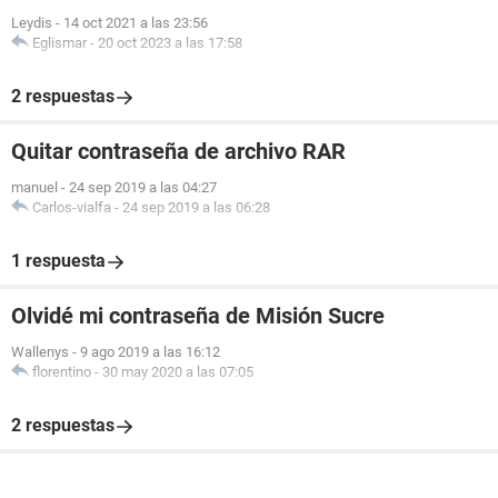
Leydis
-
14 oct 2021 a las 23:56
Eglismar
-
20 oct 2023 a las 17:58
2 respuestas
Quitar contraseña de archivo RAR
manuel
-
24 sep 2019 a las 04:27
Carlos-vialfa
-
24 sep 2019 a las 06:28
1 respuesta
Olvidé mi contraseña de Misión Sucre
Wallenys
-
9 ago 2019 a las 16:12
florentino
-
30 may 2020 a las 07:05
2 respuestas