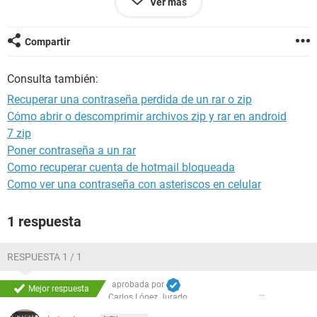
Ver más
Pero como ya mencione no funciona de ningun modo.
Hay alguna forma de descomprimir dicho .RAR?
Compartir
Consulta también:
Recuperar una contraseña perdida de un rar o zip
Cómo abrir o descomprimir archivos zip y rar en android
7 zip
Poner contraseña a un rar
Como recuperar cuenta de hotmail bloqueada
Como ver una contraseña con asteriscos en celular
1 respuesta
RESPUESTA 1 / 1
aprobada por
Mejor respuesta
Carlos López Jurado