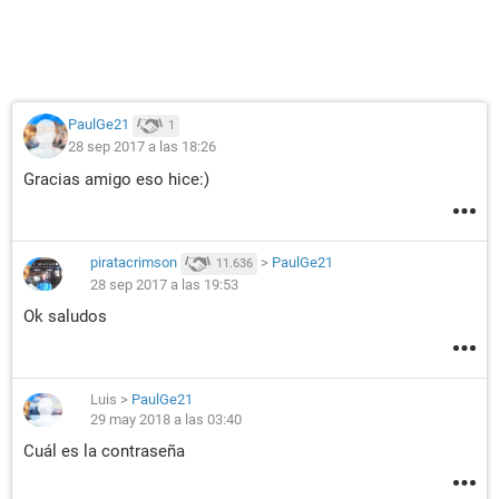
PaulGe21
1
28 sep 2017 a las 18:26
Gracias amigo eso hice:)
piratacrimson
>
PaulGe21
11.636
28 sep 2017 a las 19:53
Ok saludos
Luis
>
PaulGe21
29 may 2018 a las 03:40
Cuál es la contraseña