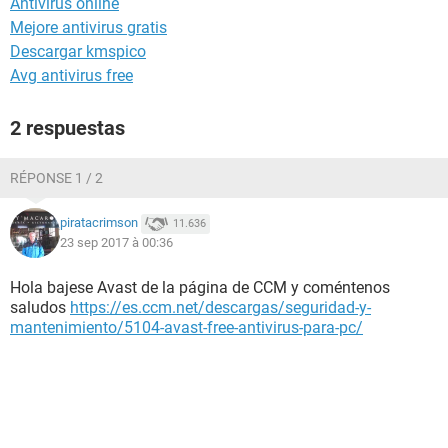
Antivirus online
Mejore antivirus gratis
Descargar kmspico
Avg antivirus free
2 respuestas
RÉPONSE 1 / 2
piratacrimson
11.636
23 sep 2017 à 00:36
Hola bajese Avast de la página de CCM y coméntenos
saludos
https://es.ccm.net/descargas/seguridad-y-
mantenimiento/5104-avast-free-antivirus-para-pc/