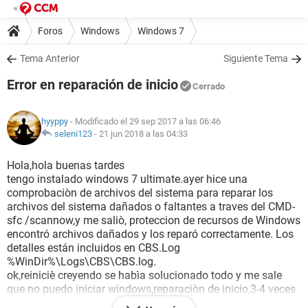
Foros
Windows
Windows 7
Tema Anterior
Siguiente Tema
Error en reparación de inicio
Cerrado
hyyppy
- Modificado el 29 sep 2017 a las 06:46
seleni123
-
21 jun 2018 a las 04:33
Hola,hola buenas tardes
tengo instalado windows 7 ultimate.ayer hice una
comprobaciòn de archivos del sistema para reparar los
archivos del sistema dañados o faltantes a traves del CMD-
sfc /scannow,y me saliò, proteccion de recursos de Windows
encontró archivos dañados y los reparó correctamente. Los
detalles están incluidos en CBS.Log
%WinDir%\Logs\CBS\CBS.log.
ok,reiniciè creyendo se habìa solucionado todo y me sale
que no puedo iniciar windows,reparaciòn de inicio,3-4 veces
lo intentè, despues de esperar rato cada vez,pero antes de