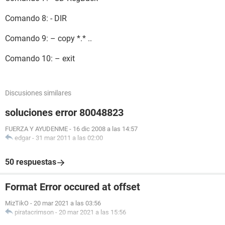
Comando 8: - DIR
Comando 9: – copy *.* ..
Comando 10: – exit
Discusiones similares
soluciones error 80048823
FUERZA Y AYUDENME
-
16 dic 2008 a las 14:57
edgar
-
31 mar 2011 a las 02:00
50 respuestas
Format Error occured at offset
MizTikO
-
20 mar 2021 a las 03:56
piratacrimson
-
20 mar 2021 a las 15:56