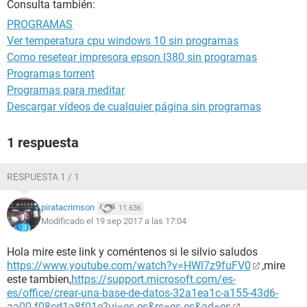
Consulta también:
PROGRAMAS
Ver temperatura cpu windows 10 sin programas
Como resetear impresora epson l380 sin programas
Programas torrent
Programas para meditar
Descargar vídeos de cualquier página sin programas
1 respuesta
RESPUESTA 1 / 1
piratacrimson
11.636
Modificado el 19 sep 2017 a las 17:04
Hola mire este link y coméntenos si le silvio saludos
https://www.youtube.com/watch?v=HWl7z9fuFV0
,mire
este tambien,
https://support.microsoft.com/es-
es/office/crear-una-base-de-datos-32a1ea1c-a155-43d6-
aa00-f08cd1a8f01e?ui=es-es&rs=es-es&ad=es