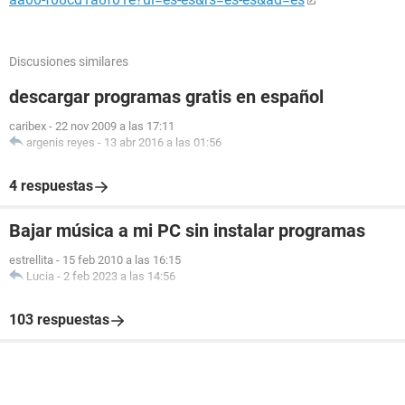
Discusiones similares
descargar programas gratis en español
caribex
-
22 nov 2009 a las 17:11
argenis reyes
-
13 abr 2016 a las 01:56
4 respuestas
Bajar música a mi PC sin instalar programas
estrellita
-
15 feb 2010 a las 16:15
Lucia
-
2 feb 2023 a las 14:56
103 respuestas