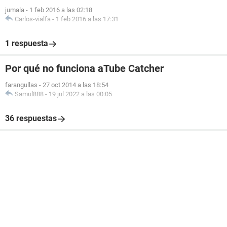
jumala
-
1 feb 2016 a las 02:18
Carlos-vialfa
-
1 feb 2016 a las 17:31
1 respuesta
Por qué no funciona aTube Catcher
farangullas
-
27 oct 2014 a las 18:54
Samul888
-
19 jul 2022 a las 00:05
36 respuestas