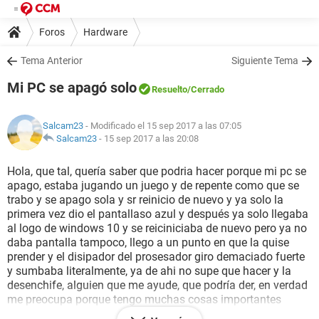
Foros
Hardware
Tema Anterior
Siguiente Tema
Mi PC se apagó solo
Resuelto
/Cerrado
Salcam23
- Modificado el 15 sep 2017 a las 07:05
Salcam23
-
15 sep 2017 a las 20:08
Hola, que tal, quería saber que podria hacer porque mi pc se
apago, estaba jugando un juego y de repente como que se
trabo y se apago sola y sr reinicio de nuevo y ya solo la
primera vez dio el pantallaso azul y después ya solo llegaba
al logo de windows 10 y se reiciniciaba de nuevo pero ya no
daba pantalla tampoco, llego a un punto en que la quise
prender y el disipador del prosesador giro demaciado fuerte
y sumbaba literalmente, ya de ahi no supe que hacer y la
desenchife, alguien que me ayude, que podría der, en verdad
me preocupa porque tengo muchas cosas importantes
Les agradeseria mucho