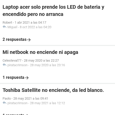
Laptop acer solo prende los LED de bateria y
encendido pero no arranca
Robert
-
1 abr 2021 a las 04:17
Miguel
-
8 oct 2022 a las 04:20
2 respuestas
Mi netbook no enciende ni apaga
Celesteval77
-
28 may 2020 a las 22:27
piratacrimson
-
28 may 2020 a las 23:16
1 respuesta
Toshiba Satellite no enciende, da led blanco.
Paolo
-
28 may 2021 a las 09:41
piratacrimson
-
28 may 2021 a las 12:12