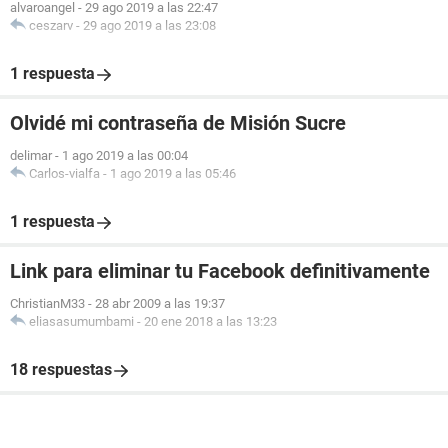
alvaroangel
-
29 ago 2019 a las 22:47
ceszarv
-
29 ago 2019 a las 23:08
1 respuesta
Olvidé mi contraseña de Misión Sucre
delimar
-
1 ago 2019 a las 00:04
Carlos-vialfa
-
1 ago 2019 a las 05:46
1 respuesta
Link para eliminar tu Facebook definitivamente
ChristianM33
-
28 abr 2009 a las 19:37
eliasasumumbami
-
20 ene 2018 a las 13:23
18 respuestas