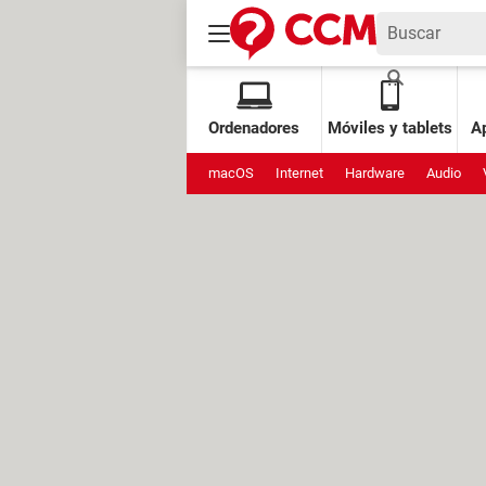
Ordenadores
Móviles y tablets
Ap
macOS
Internet
Hardware
Audio