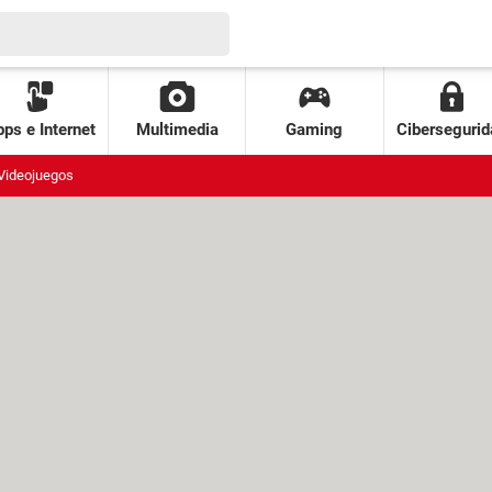
ps e Internet
Multimedia
Gaming
Cibersegurid
Videojuegos