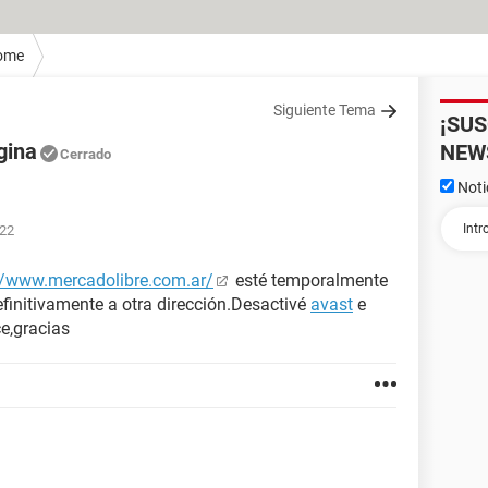
ome
Siguiente Tema
¡SU
gina
NEW
Cerrado
Noti
:22
//www.mercadolibre.com.ar/
esté temporalmente
efinitivamente a otra dirección.Desactivé
avast
e
ce,gracias