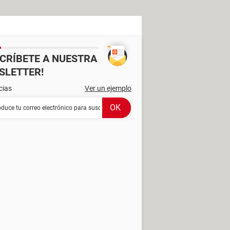
SCRÍBETE A NUESTRA
SLETTER!
cias
Ver un ejemplo