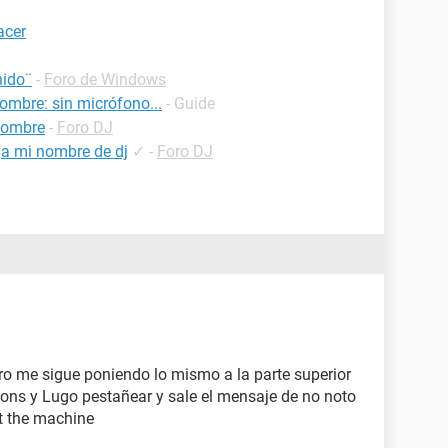
acer
nido¨
-
Foro de Windows
ombre: sin micrófono...
- Guide
nombre
-
Foro DJ
a mi nombre de dj
✓
-
Foro DJ
ero me sigue poniendo lo mismo a la parte superior
ions y Lugo pestañear y sale el mensaje de no noto
t the machine