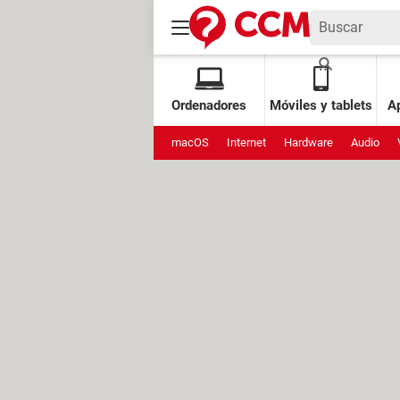
Ordenadores
Móviles y tablets
Ap
macOS
Internet
Hardware
Audio