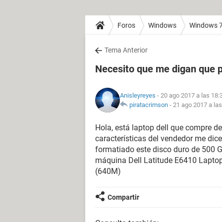
Foros
Windows
Windows 
Tema Anterior
Necesito que me digan que 
Anisleyreyes
- 20 ago 2017 a las 18:
piratacrimson
-
21 ago 2017 a las
Hola, está laptop dell que compre de
características del vendedor me dic
formatiado este disco duro de 500 GB
máquina Dell Latitude E6410 Lapto
(640M)
Compartir