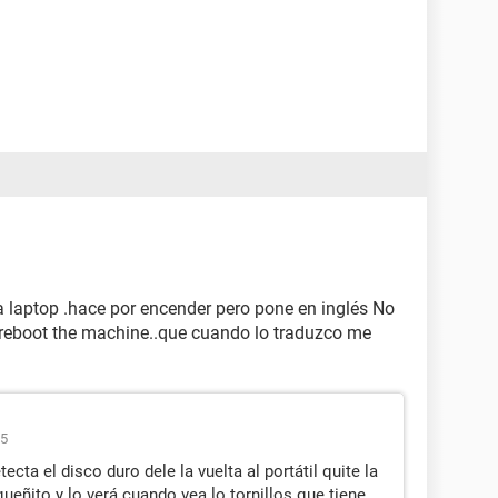
 laptop .hace por encender pero pone en inglés No
 reboot the machine..que cuando lo traduzco me
05
ecta el disco duro dele la vuelta al portátil quite la
ueñito y lo verá cuando vea lo tornillos que tiene