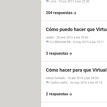
cruz
-
12 jun 2017 a las 22:30
204 respuestas
Cómo puedo hacer que Virtu
niqiito
-
25 ene 2012 a las 19:50
DJ BRAYAN RB
-
8 may 2015 a las 15:11
3 respuestas
Cómo hacer para que Virtual
edwin hurtado
-
16 abr 2016 a las 04:59
Carlos-vialfa
-
26 may 2016 a las 20:14
2 respuestas