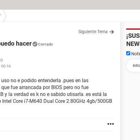
7
Siguiente Tema
¡SU
puedo hacer
NEW
Cerrado
Noti
33
 00:16
 uso no e podido entenderla .pues en las
e que fue arrancada por BIOS pero no fue
 y la verdad es k no e sabido utisarla .es está la
p Intel Core i7-M640 Dual Core 2.80GHz 4gb/500GB