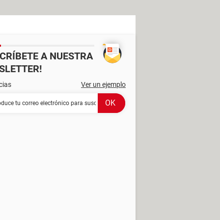
SCRÍBETE A NUESTRA
SLETTER!
cias
Ver un ejemplo