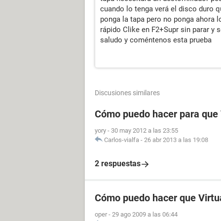
cuando lo tenga verá el disco duro qu
ponga la tapa pero no ponga ahora los
rápido Clike en F2+Supr sin parar y se
saludo y coméntenos esta prueba
Discusiones similares
Cómo puedo hacer para que 
yory
-
30 may 2012 a las 23:55
Carlos-vialfa
-
26 abr 2013 a las 19:08
2 respuestas
Cómo puedo hacer que Virtu
oper
-
29 ago 2009 a las 06:44