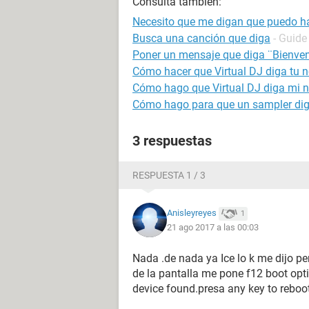
Consulta también:
Necesito que me digan que puedo h
Busca una canción que diga
- Guide
Poner un mensaje que diga ¨Bienve
Cómo hacer que Virtual DJ diga tu n
Cómo hago que Virtual DJ diga mi 
Cómo hago para que un sampler dig
3 respuestas
RESPUESTA 1 / 3
Anisleyreyes
1
21 ago 2017 a las 00:03
Nada .de nada ya Ice lo k me dijo p
de la pantalla me pone f12 boot opt
device found.presa any key to reboo