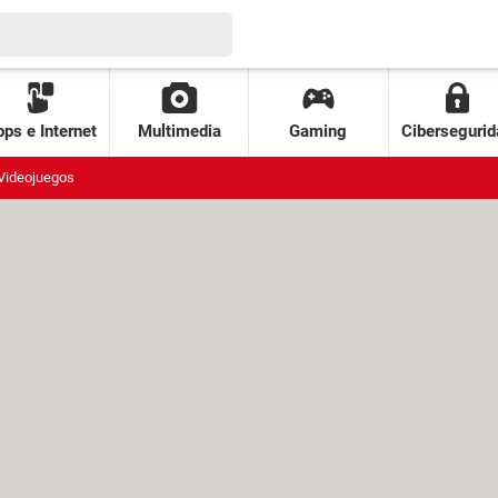
ps e Internet
Multimedia
Gaming
Cibersegurid
Videojuegos