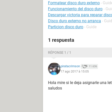
Formatear disco duro externo
- Guid
Funcionamiento del disco duro
- Gu
Descargar victoria para reparar disc
Disco duro externo no arranca
- Gui
Particion disco duro
- Guide
1 respuesta
RÉPONSE 1 / 1
piratacrimson
11.636
17 ago 2017 à 15:05
Hola mire si le deja asignarle una l
saludos