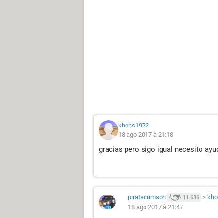
khons1972
18 ago 2017 à 21:18
gracias pero sigo igual necesito ayu
piratacrimson
>
kho
11.636
18 ago 2017 à 21:47