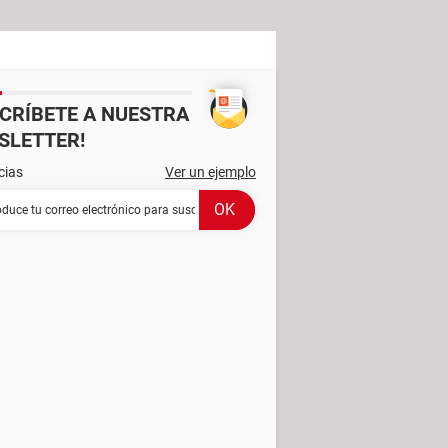
SCRÍBETE A NUESTRA
SLETTER!
cias
Ver un ejemplo