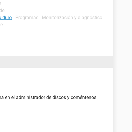
e
ide
o duro
- Programas - Monitorización y diagnóstico
de
etra en el administrador de discos y coméntenos