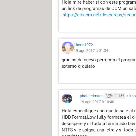
Hola mire haber si con este program
un link de programas de CCM un sal
,
https://es.ccm.net/descargas/segur
khons1972
19 ago 2017 à 01:04
gracias de nuevo pero con el progra
externo q quiero
piratacrimson
>
kho
11.636
19 ago 2017 à 10:40
Hola especifique eso que le sale al
HDD,Format,Low full,y formatea el di
desespere y si todo a terminado bien
NTFS y le asigna una letra y si todo