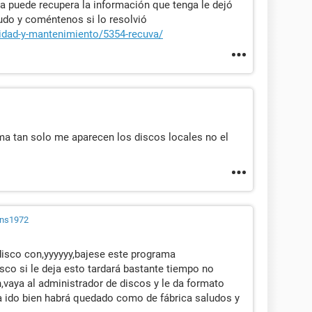
a puede recupera la información que tenga le dejó
udo y coméntenos si lo resolvió
idad-y-mantenimiento/5354-recuva/
ma tan solo me aparecen los discos locales no el
ns1972
 disco con,yyyyyy,bajese este programa
sco si le deja esto tardará bastante tiempo no
,vaya al administrador de discos y le da formato
 a ido bien habrá quedado como de fábrica saludos y