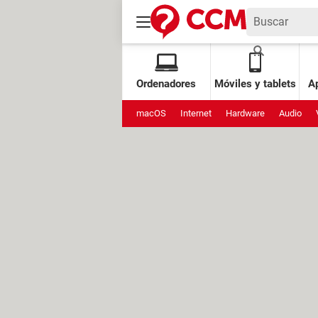
Ordenadores
Móviles y tablets
Ap
macOS
Internet
Hardware
Audio