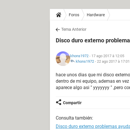
Foros
Hardware
Tema Anterior
Disco duro externo problem
khons1972
- 17 ago 2017 à 12:05
khons1972
-
22 ago 2017 à 17:01
hace unos dias que mi disco externo
dentro de mi equipo, ademas en vez
aparece algo asi " yyyyyyy " ,pero c
Compartir
Consulta también:
Disco duro externo problemas ayud