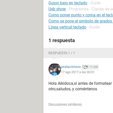
Guion bajo en teclado
- Guide
Usb show
- Programas - Copias de s
Como poner punto y coma en el tec
Como se pone el simbolo de grados 
Linea vertical teclado
- Guide
1 respuesta
RESPUESTA 1 / 1
piratacrimson
11.636
17 ago 2017 a las 00:01
Hola Aikidoca,si antes de formatear 
otro,saludos, y coméntenos
Discusiones similares