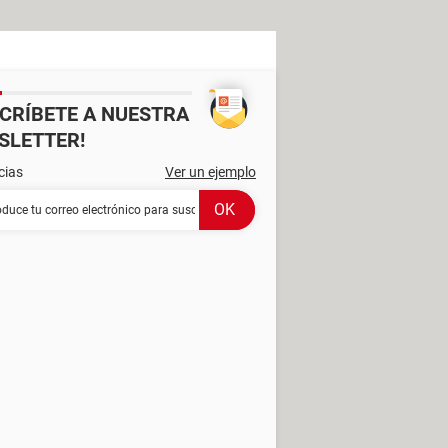
SCRÍBETE A NUESTRA
SLETTER!
cias
Ver un ejemplo