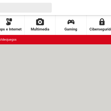
ps e Internet
Multimedia
Gaming
Cibersegurid
Videojuegos