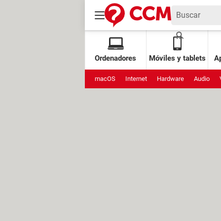
Ordenadores
Móviles y tablets
Ap
macOS
Internet
Hardware
Audio