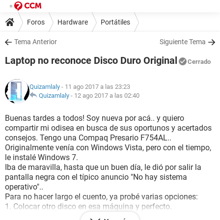
Foros
Hardware
Portátiles
Tema Anterior
Siguiente Tema
Laptop no reconoce Disco Duro Original
Cerrado
Quizamlaly
- 11 ago 2017 a las 23:23
Quizamlaly
-
12 ago 2017 a las 02:40
Buenas tardes a todos! Soy nueva por acá.. y quiero
compartir mi odisea en busca de sus oportunos y acertados
consejos. Tengo una Compaq Presario F754AL..
Originalmente venía con Windows Vista, pero con el tiempo,
le instalé Windows 7.
Iba de maravilla, hasta que un buen día, le dió por salir la
pantalla negra con el típico anuncio "No hay sistema
operativo"..
Para no hacer largo el cuento, ya probé varias opciones:
1. Colocar otro disco en esa máquina y perfecto.
2. Probar el DD original en otra máquina y perfecto.