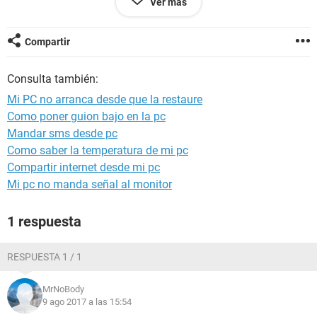
Ver más
vuelve negra y solo toca apagarla
Gracias por darse el tiempo de leer esto ✨
Compartir
Consulta también:
Mi PC no arranca desde que la restaure
Como poner guion bajo en la pc
Mandar sms desde pc
Como saber la temperatura de mi pc
Compartir internet desde mi pc
Mi pc no manda señal al monitor
1 respuesta
RESPUESTA 1 / 1
MrNoBody
9 ago 2017 a las 15:54