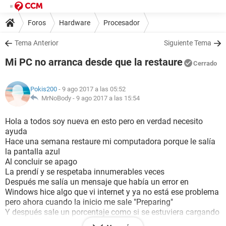
Foros
Hardware
Procesador
Tema Anterior
Siguiente Tema
Mi PC no arranca desde que la restaure
Cerrado
Pokis200
- 9 ago 2017 a las 05:52
MrNoBody -
9 ago 2017 a las 15:54
Hola a todos soy nueva en esto pero en verdad necesito
ayuda
Hace una semana restaure mi computadora porque le salía
la pantalla azul
Al concluir se apago
La prendí y se respetaba innumerables veces
Después me salía un mensaje que había un error en
Windows hice algo que vi internet y ya no está ese problema
pero ahora cuando la inicio me sale "Preparing"
Y después sale un porcentaje como si se estuviera cargando
algo pero ahí se queda y después de eso la pantalla se