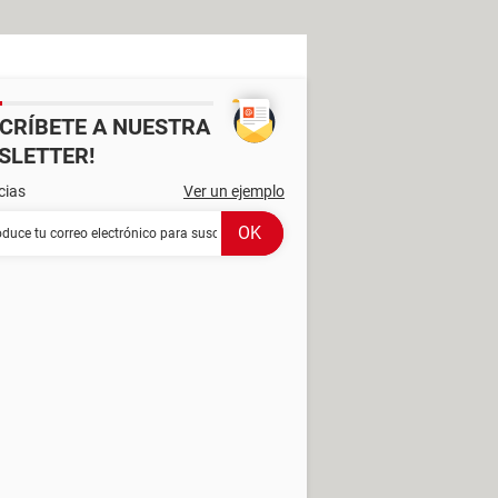
SCRÍBETE A NUESTRA
SLETTER!
cias
Ver un ejemplo