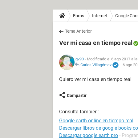
Foros
Internet
Google Chr
Tema Anterior
Ver mi casa en tiempo real
jgv90
- Modificado el 6 ago 2017 a la
Carlos Villagómez
-
6 ago 20
Quiero ver mi casa en tiempo real
Compartir
Consulta también:
Google earth online en tiempo real
Descargar libros de google books con
Descargar google earth pro
- Progra