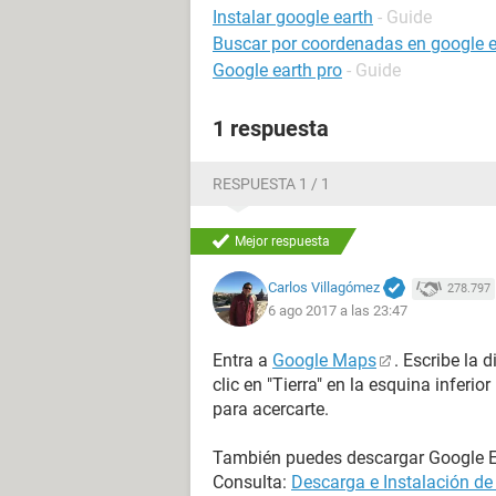
Instalar google earth
- Guide
Buscar por coordenadas en google e
Google earth pro
- Guide
1 respuesta
RESPUESTA 1 / 1
Mejor respuesta
Carlos Villagómez
278.797
6 ago 2017 a las 23:47
Entra a
Google Maps
. Escribe la 
clic en "Tierra" en la esquina inferio
para acercarte.
También puedes descargar Google Ea
Consulta:
Descarga e Instalación de