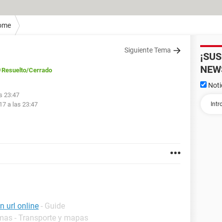
ome
Siguiente Tema
¡SU
NEW
Resuelto
/Cerrado
Noti
s 23:47
17 a las 23:47
 url online
- Guide
mas - Transporte y mapas