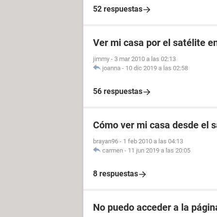
52 respuestas
Ver mi casa por el satélite e
jimmy
-
3 mar 2010 a las 02:13
joanna
-
10 dic 2019 a las 02:58
56 respuestas
Cómo ver mi casa desde el sa
brayan96
-
1 feb 2010 a las 04:13
carmen
-
11 jun 2019 a las 20:05
8 respuestas
No puedo acceder a la pági