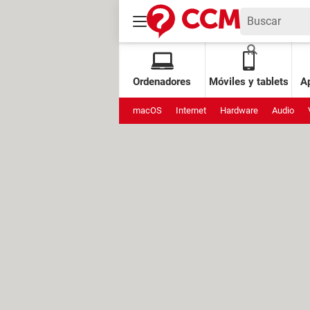
Ordenadores
Móviles y tablets
Ap
macOS
Internet
Hardware
Audio