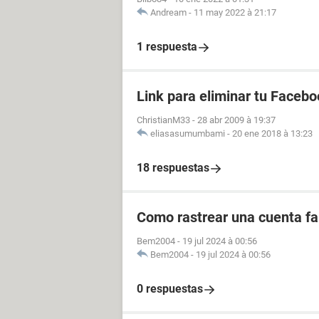
Andream
-
11 may 2022 à 21:17
1 respuesta
Link para eliminar tu Facebo
ChristianM33
-
28 abr 2009 à 19:37
eliasasumumbami
-
20 ene 2018 à 13:23
18 respuestas
Como rastrear una cuenta fal
Bem2004
-
19 jul 2024 à 00:56
Bem2004
-
19 jul 2024 à 00:56
0 respuestas