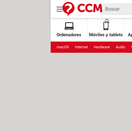
Ordenadores
Móviles y tablets
Ap
macOS
Internet
Hardware
Audio