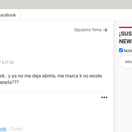
Facebook
Siguiente Tema
¡SU
NEW
Noti
7 à 21:52
k.. y ya no me deja abrirla, me marca k no existe
erarla???
ook
- Guide