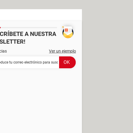
SCRÍBETE A NUESTRA
SLETTER!
cias
Ver un ejemplo