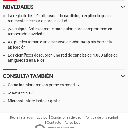
NOVEDADES
La regla de los 10 mil pasos. Un cardiólogo explicó lo que es
realmente necesario para la salud
¡No caigas! Así es como te manipulan para comprar más en
temporada navideña
Así puedes tomarte un descanso de WhatsApp sin borrar la
aplicación
Los científicos descubren una red de canales de 4.000 años de
antigüedad en Belice
CONSULTA TAMBIÉN
Como instalar amazon prime en smart tv
ᴡʜᴀᴛsᴀᴘᴘ ᴘʟᴜs
Microsoft store instalar gratis
Regístrate aquí
Equipo
Condiciones de uso
Política de privacidad
Contacto
Aviso legal