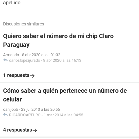
apellido
Discusiones similares
Quiero saber el número de mi chip Claro
Paraguay
Armando
-
8 abr 2020 a las 01:32
carloslopezjurado
-
8 abr 2020 a las 16:13
1 respuesta
Cómo saber a quién pertenece un número de
celular
canijobb
-
23 jul 2013 a las 20:55
RICARDOARTURO
-
1 mar 2014 a las 04:55
4 respuestas