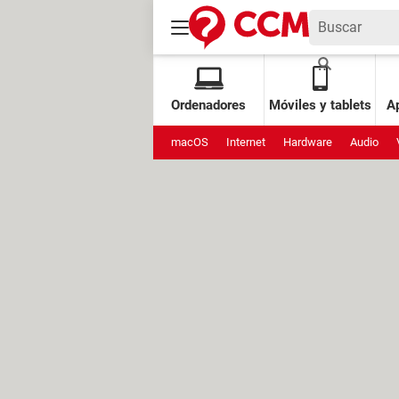
Ordenadores
Móviles y tablets
Ap
macOS
Internet
Hardware
Audio