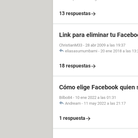
13 respuestas
Link para eliminar tu Facebo
ChristianM33
-
28 abr 2009 a las 19:37
eliasasumumbami
-
20 ene 2018 a las 13:
18 respuestas
Cómo elige Facebook quien s
Bilbo84
-
10 ene 2022 a las 01:31
Andream
-
11 may 2022 a las 21:17
1 respuesta