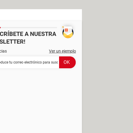
SCRÍBETE A NUESTRA
SLETTER!
cias
Ver un ejemplo