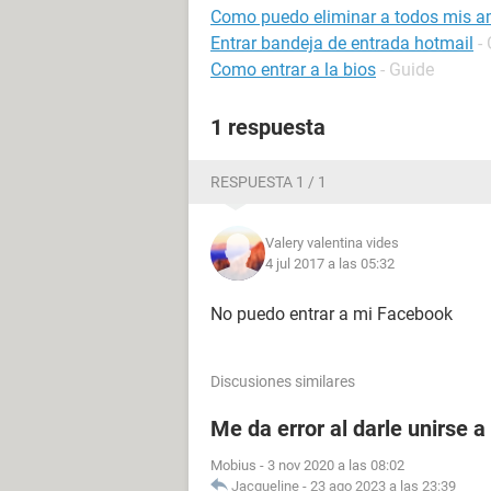
Como puedo eliminar a todos mis a
Entrar bandeja de entrada hotmail
-
Como entrar a la bios
- Guide
1 respuesta
RESPUESTA 1 / 1
Valery valentina vides
4 jul 2017 a las 05:32
No puedo entrar a mi Facebook
Discusiones similares
Me da error al darle unirse 
Mobius
-
3 nov 2020 a las 08:02
Jacqueline
-
23 ago 2023 a las 23:39