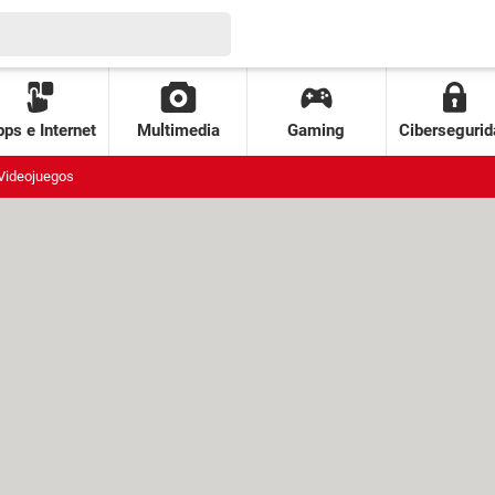
ps e Internet
Multimedia
Gaming
Cibersegurid
Videojuegos