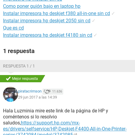
Como poner guión bajo en laptop hp
Instalar impresora hp deskjet f380 all-in-one sin cd
✓
Instalar impresora hp deskjet 2050 sin cd
✓
Que es cd
Instalar impresora hp deskjet f4180 sin cd
✓
1 respuesta
RESPUESTA 1 / 1
Mejor respuesta
piratacrimson
11.636
29 jun 2017 a las 14:39
Hala Luzminia mire este link de la página de HP y
coméntenos si lo resolvio
saludos,
https://support.hp.com/mx-
es/drivers/selfservice/HP-Deskjet-F4400-All-in-One-Printer-
series/3742084/model/3742085