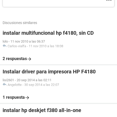
Discusiones similares
instalar multifuncional hp f4180, sin CD
lolo
-
11 nov 2010 a las 06:37
Carlos-vialfa
-
11 nov 2010 a las 18:08
2 respuestas
Instalar driver para impresora HP F4180
lisi2601
-
20 sep 2014 a las 02:11
Angelotte
-
30 sep 2014 a las 22:07
1 respuesta
instalar hp deskjet f380 all-in-one