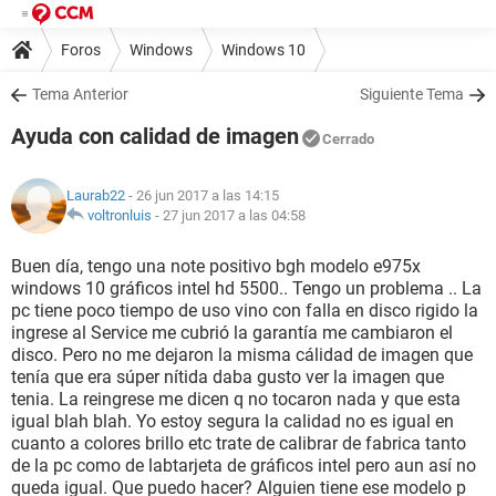
Foros
Windows
Windows 10
Tema Anterior
Siguiente Tema
Ayuda con calidad de imagen
Cerrado
Laurab22
- 26 jun 2017 a las 14:15
voltronluis
-
27 jun 2017 a las 04:58
Buen día, tengo una note positivo bgh modelo e975x
windows 10 gráficos intel hd 5500.. Tengo un problema .. La
pc tiene poco tiempo de uso vino con falla en disco rigido la
ingrese al Service me cubrió la garantía me cambiaron el
disco. Pero no me dejaron la misma cálidad de imagen que
tenía que era súper nítida daba gusto ver la imagen que
tenia. La reingrese me dicen q no tocaron nada y que esta
igual blah blah. Yo estoy segura la calidad no es igual en
cuanto a colores brillo etc trate de calibrar de fabrica tanto
de la pc como de labtarjeta de gráficos intel pero aun así no
queda igual. Que puedo hacer? Alguien tiene ese modelo p