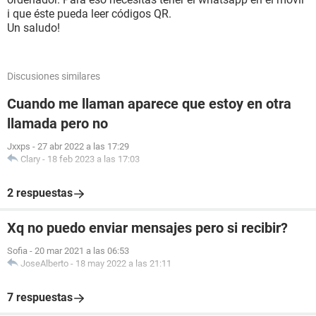
i que éste pueda leer códigos QR.
Un saludo!
Discusiones similares
Cuando me llaman aparece que estoy en otra
llamada pero no
Jxxps
-
27 abr 2022 a las 17:29
Clary
-
18 feb 2023 a las 17:03
2 respuestas
Xq no puedo enviar mensajes pero si recibir?
Sofia
-
20 mar 2021 a las 06:53
JoseAlberto
-
18 may 2022 a las 21:11
7 respuestas