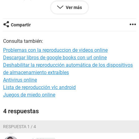
Ver más
reisntalar driver controlador de pantalla.
actualizar driver controlador de pantalla.
verificar los valores QDWORD en registro.
Compartir
verificar la presencia de algun virus.
activar flash player.
Consulta también:
cambiar la pasta termica del micro.
reinstalar windows.
Problemas con la reproduccion de videos online
Descargar libros de google books con url online
con todo esto, el problema persiste. ya no se que sera.
Deshabilitar la reproducción automática de los dispositivos
alguna idea?
de almacenamiento extraíbles
mi pc es una toshiba satellite c655
Antivirus online
procesador intel P6200 2x 2,13GHz
Lista de reproducción vlc android
ram 4gb
Juegos de miedo online
windows ultimate 7 64bits
4 respuestas
RESPUESTA 1 / 4