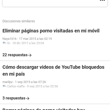
Discusiones similares
Eliminar páginas porno visitadas en mi móvil
Naya1616
-
17 mar 2015 a las 02:19
Si
-
18 dic 2017 a las 23:04
22 respuestas
Cómo descargar videos de YouTube bloquedos
en mi país
marilpz
-
1 sep 2015 a las 07:26
Carlos-vialfa
-
9 sep 2015 a las 02:56
3 respuestas