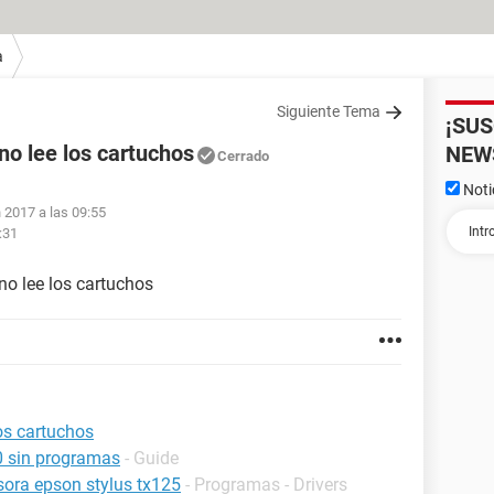
a
Siguiente Tema
¡SU
o lee los cartuchos
NEW
Cerrado
Noti
n 2017 a las 09:55
:31
no lee los cartuchos
os cartuchos
0 sin programas
- Guide
esora epson stylus tx125
- Programas - Drivers