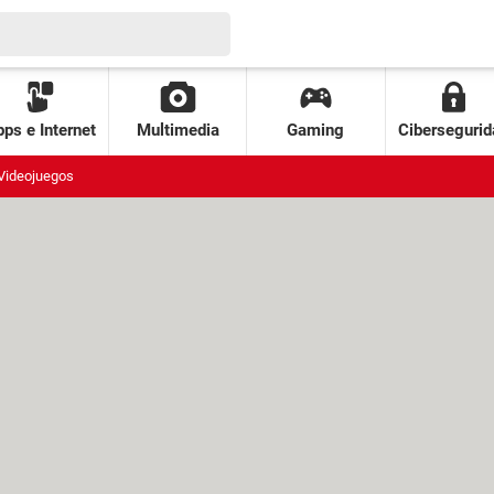
ps e Internet
Multimedia
Gaming
Cibersegurid
Videojuegos