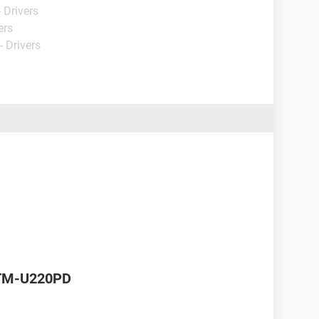
 Drivers
ers
- Drivers
 TM-U220PD