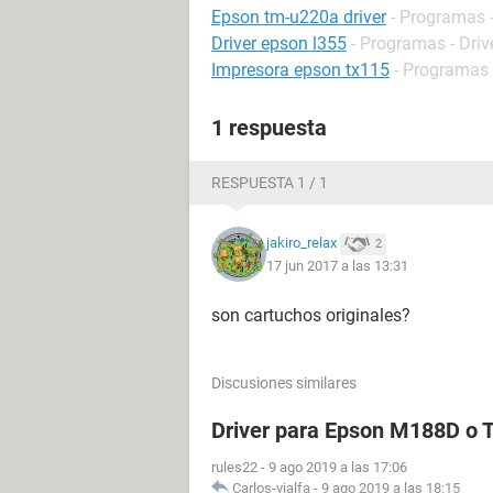
Epson tm-u220a driver
- Programas -
Driver epson l355
- Programas - Driv
Impresora epson tx115
- Programas 
1 respuesta
RESPUESTA 1 / 1
jakiro_relax
2
17 jun 2017 a las 13:31
son cartuchos originales?
Discusiones similares
Driver para Epson M188D o
rules22
-
9 ago 2019 a las 17:06
Carlos-vialfa
-
9 ago 2019 a las 18:15