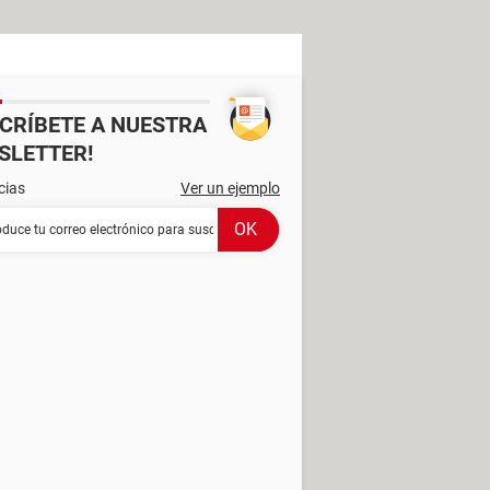
SCRÍBETE A NUESTRA
SLETTER!
cias
Ver un ejemplo