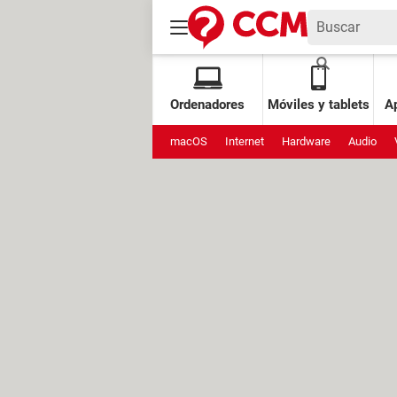
Ordenadores
Móviles y tablets
Ap
macOS
Internet
Hardware
Audio