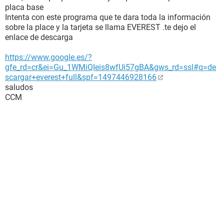
placa base
Intenta con este programa que te dara toda la información
sobre la place y la tarjeta se llama EVEREST .te dejo el
enlace de descarga
https://www.google.es/?
gfe_rd=cr&ei=Gu_1WMiQIeis8wfUi57gBA&gws_rd=ssl#q=de
scargar+everest+full&spf=1497446928166
saludos
CCM