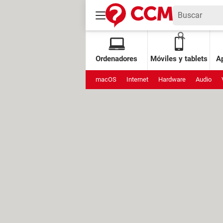
Ordenadores
Móviles y tablets
Ap
macOS
Internet
Hardware
Audio