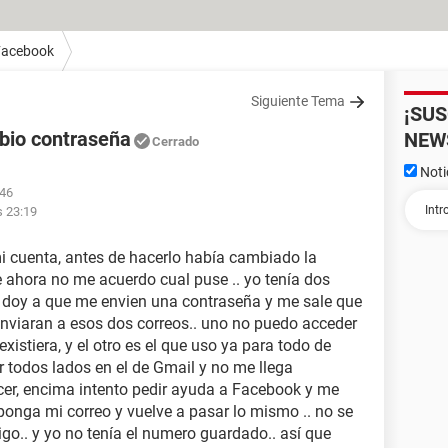
Facebook
Siguiente Tema
¡SU
bio contraseña
NEW
Cerrado
Noti
:46
s 23:19
i cuenta, antes de hacerlo había cambiado la
e ahora no me acuerdo cual puse .. yo tenía dos
 doy a que me envien una contraseña y me sale que
nviaran a esos dos correos.. uno no puedo acceder
istiera, y el otro es el que uso ya para todo de
r todos lados en el de Gmail y no me llega
cer, encima intento pedir ayuda a Facebook y me
ponga mi correo y vuelve a pasar lo mismo .. no se
go.. y yo no tenía el numero guardado.. así que