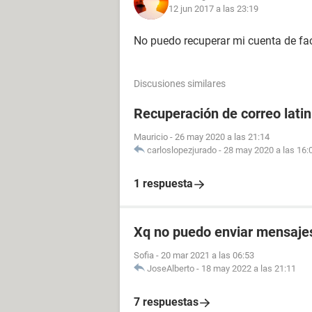
12 jun 2017 a las 23:19
No puedo recuperar mi cuenta de f
Discusiones similares
Recuperación de correo lati
Mauricio
-
26 may 2020 a las 21:14
carloslopezjurado
-
28 may 2020 a las 16:
1 respuesta
Xq no puedo enviar mensajes 
Sofia
-
20 mar 2021 a las 06:53
JoseAlberto
-
18 may 2022 a las 21:11
7 respuestas