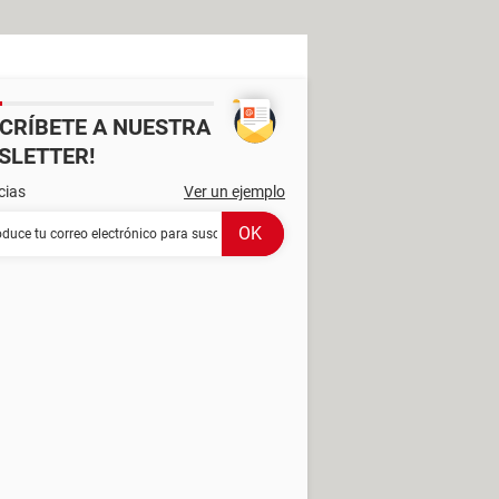
SCRÍBETE A NUESTRA
SLETTER!
cias
Ver un ejemplo