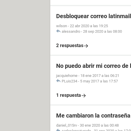
Desbloquear correo latinmail
wilson
-
22 abr 2020 a las 19:25
alessandro
-
28 sep 2020 a las 08:00
2 respuestas
No puedo abrir mi correo de 
jacquiehome
-
18 ene 2017 a las 06:21
PLuis234
-
5 may 2017 a las 17:57
1 respuesta
Me cambiaron la contraseña
daniel_015rv
-
30 ene 2020 a las 00:48
carloslopezjurado
-
31 ene 2020 a las 17: