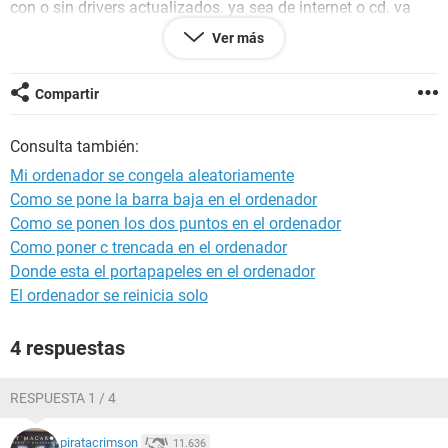
con o sin drivers actualizados. ya sea de internet o cd. va
igual.
Ver más
Instale framework sp1 direcx etc etc etc... y nada . ni juegos
de
steam
ni bf3 o 4 todo peta . a veces juego 1 min y se
Compartir
congela totalmente ( sin pitidos ni ruidos de ningun tipo)
Tampoco da pantalla azul ni se reinicia solo. tan solo se
Consulta también:
queda congelado y me toca dar botonazo.
Mi ordenador se congela aleatoriamente
A veces he jugado a Beamng ( quien lo conozca) un buen
Como se pone la barra baja en el ordenador
rato 20 min o asi y no se ha congelado. y otras solo cargar
Como se ponen los dos puntos en el ordenador
mapa o aparecer vehiculo plop... peta.
Como poner c trencada en el ordenador
He desmontado pc por completo. nada huele a quemado. no
Donde esta el portapapeles en el ordenador
veo nada hinchado.
El ordenador se reinicia solo
Todo bien colocado. sujeto. cableado.. temperaturas
minimas
4 respuestas
Pase crystal mark scandisk etc y nada raro. memtest en un
usb durante 14 horas ! 0 errores y 19 pass. ya no se que
RESPUESTA 1 / 4
hacer ni quien preguntar ni nada.
piratacrimson
11.636