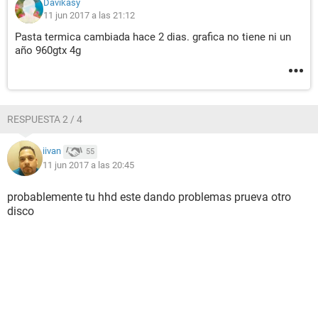
Davikasy
11 jun 2017 a las 21:12
a veces con un programa y abrir navegador chrome petaba
ahora no quizas despues lo haga osea.. es aleatorio pero
Pasta termica cambiada hace 2 dias. grafica no tiene ni un
mayormente peta solo abrir bf3 y terminar de cargar el
año 960gtx 4g
mapa. en otro juego que consume mucha cpu pude jugar un
buen rato con buenos fps buenas temps y 0fallos y ahora
inicio de nuevo sin mas y peta. no se como explicar xD a ver
si hay suerte quien alla solucionado algo similar. un saludo
RESPUESTA 2 / 4
y mil gracias de antemano.
iivan
55
11 jun 2017 a las 20:45
probablemente tu hhd este dando problemas prueva otro
disco