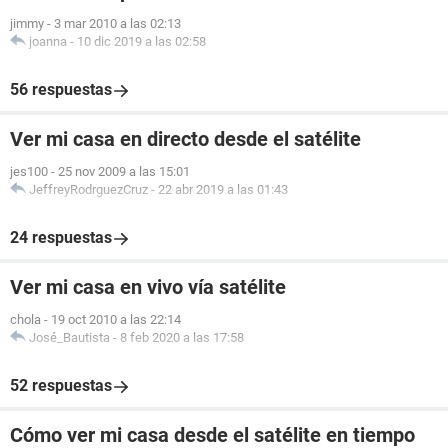
jimmy
-
3 mar 2010 a las 02:13
joanna
-
10 dic 2019 a las 02:58
56 respuestas
Ver mi casa en directo desde el satélite
jes100
-
25 nov 2009 a las 15:01
JeffreyRodrguezCruz
-
22 abr 2019 a las 01:43
24 respuestas
Ver mi casa en vivo vía satélite
chola
-
19 oct 2010 a las 22:14
José_Bautista
-
8 feb 2020 a las 17:58
52 respuestas
Cómo ver mi casa desde el satélite en tiempo