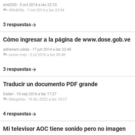
eriel250
-
5 oct 2014 a las 22:10
4964ktliz
-
7 oct 2014 a las 23:34
3 respuestas
Cómo ingresar a la página de www.dose.gob.ve
adrianam.udola
-
17 jun 2014 a las 22:40
xavier may
-
3 jul 2016 a las 00:48
3 respuestas
Traducir un documento PDF grande
Datari
-
15 sep 2016 a las 17:27
Margarita
-
19 dic 2022 a las 18:27
4 respuestas
Mi televisor AOC tiene sonido pero no imagen