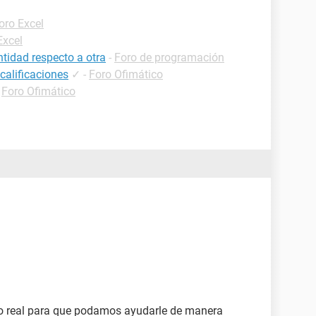
oro Excel
Excel
tidad respecto a otra
-
Foro de programación
calificaciones
✓
-
Foro Ofimático
-
Foro Ofimático
lo real para que podamos ayudarle de manera