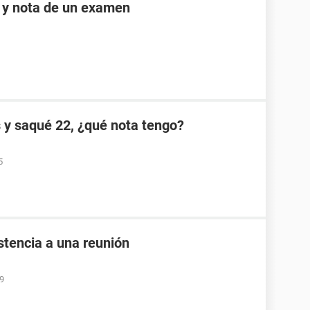
e y nota de un examen
s y saqué 22, ¿qué nota tengo?
5
istencia a una reunión
09