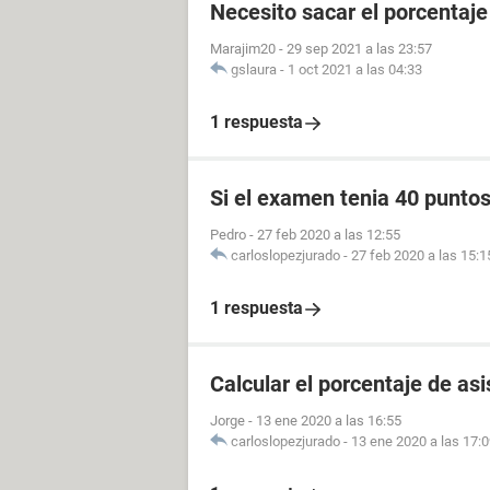
Necesito sacar el porcentaj
Marajim20
-
29 sep 2021 a las 23:57
gslaura
-
1 oct 2021 a las 04:33
1 respuesta
Si el examen tenia 40 punto
Pedro
-
27 feb 2020 a las 12:55
carloslopezjurado
-
27 feb 2020 a las 15:1
1 respuesta
Calcular el porcentaje de as
Jorge
-
13 ene 2020 a las 16:55
carloslopezjurado
-
13 ene 2020 a las 17: