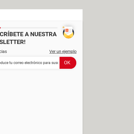
SCRÍBETE A NUESTRA
SLETTER!
cias
Ver un ejemplo