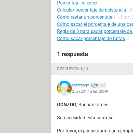
Porcentaje en excell
Calcular porcentaje de asistencia
-
F
Como restar un porcentaje
✓
-
Foro 
Como sacar el porcentaje de una can
Regla de 3 para sacar porcentaje de 
Como sacar porcentaje de faltas
✓
1 respuesta
RESPUESTA 1 / 1
Mazzaropi
567
2 jun 2017 a las 20:49
GONZOG
, Buenas tardes.
Su necesidad está confusa.
Por favor, explique dando un ejemp