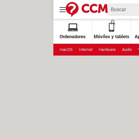
Ordenadores
Móviles y tablets
Ap
macOS
Internet
Hardware
Audio