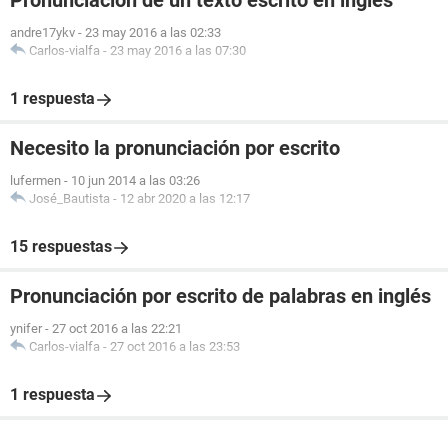
Pronunciación de un texto escrito en inglés
Among those aspiring to reach Tokyo 2020 are Alicia
andre17ykv
-
23 may 2016 a las 02:33
Hernández, fifth in the Pan-American, Bertha Gutierrez, gold
Carlos-vialfa
-
23 may 2016 a las 07:30
in Guadalajara 2011, and Paola Padilla, fifth in the World
Youth 2013.
1 respuesta
Necesito la pronunciación por escrito
lufermen
-
10 jun 2014 a las 03:26
José_Bautista
-
12 abr 2020 a las 12:17
15 respuestas
Pronunciación por escrito de palabras en inglés
ynifer
-
27 oct 2016 a las 22:21
Carlos-vialfa
-
27 oct 2016 a las 23:53
1 respuesta