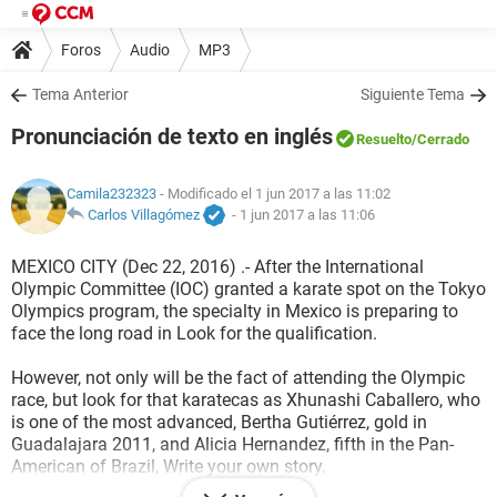
Foros
Audio
MP3
Tema Anterior
Siguiente Tema
Pronunciación de texto en inglés
Resuelto
/Cerrado
Camila232323
- Modificado el 1 jun 2017 a las 11:02
Carlos Villagómez
-
1 jun 2017 a las 11:06
MEXICO CITY (Dec 22, 2016) .- After the International
Olympic Committee (IOC) granted a karate spot on the Tokyo
Olympics program, the specialty in Mexico is preparing to
face the long road in Look for the qualification.
However, not only will be the fact of attending the Olympic
race, but look for that karatecas as Xhunashi Caballero, who
is one of the most advanced, Bertha Gutiérrez, gold in
Guadalajara 2011, and Alicia Hernandez, fifth in the Pan-
American of Brazil, Write your own story.