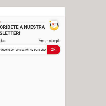
SCRÍBETE A NUESTRA
SLETTER!
cias
Ver un ejemplo