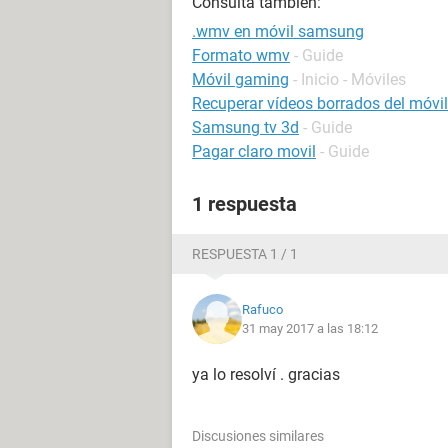
Consulta también:
.wmv en móvil samsung
Formato wmv
- Guide
Móvil gaming
- Inicio - Móviles
Recuperar vídeos borrados del móvil
Samsung tv 3d
- Guide
Pagar claro movil
- Guide
1 respuesta
RESPUESTA 1 / 1
Rafuco
31 may 2017 a las 18:12
ya lo resolví . gracias
Discusiones similares