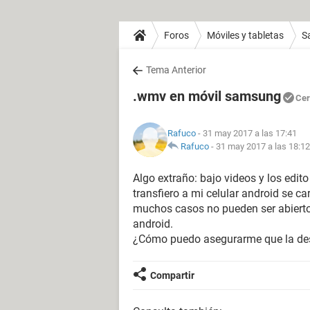
Foros
Móviles y tabletas
S
Tema Anterior
.wmv en móvil samsung
Cer
Rafuco
- 31 may 2017 a las 17:41
Rafuco
-
31 may 2017 a las 18:12
Algo extraño: bajo videos y los edi
transfiero a mi celular android se c
muchos casos no pueden ser abiertos
android.
¿Cómo puedo asegurarme que la desc
Compartir