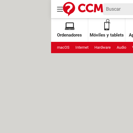
Ordenadores
Móviles y tablets
Ap
macOS
Internet
Hardware
Audio