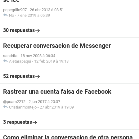
pepegrillo907
-
26 abr 2013 à 08:51
No
-
7 ene 2019 à 05:39
30 respuestas
Recuperar conversacion de Messenger
sandrita
-
18 nov 2008 à 06:34
Aletarapaqui
-
12 feb 2019 à 19:18
52 respuestas
Rastrear una cuenta falsa de Facebook
@poam2212
-
2 jun 2017 à 20:37
Cristianmontejo
-
27 abr 2019 à 19:09
3 respuestas
Como eliminar la conversacion de otra persona