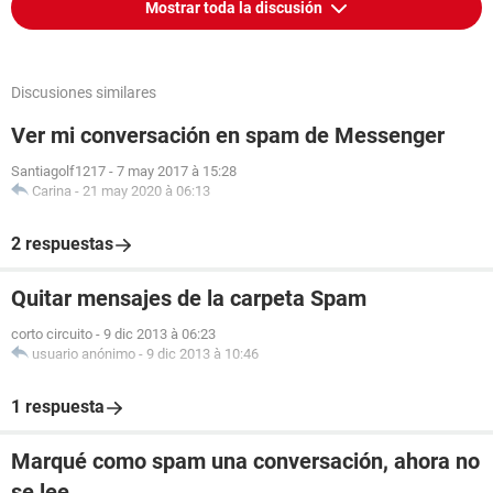
Mostrar toda la discusión
Discusiones similares
Ver mi conversación en spam de Messenger
Santiagolf1217
-
7 may 2017 à 15:28
Carina
-
21 may 2020 à 06:13
2 respuestas
Quitar mensajes de la carpeta Spam
corto circuito
-
9 dic 2013 à 06:23
usuario anónimo
-
9 dic 2013 à 10:46
1 respuesta
Marqué como spam una conversación, ahora no
se lee