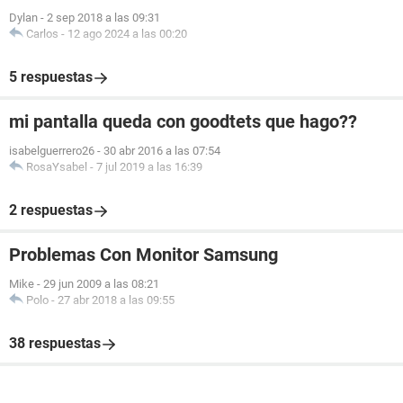
Dylan
-
2 sep 2018 a las 09:31
Carlos
-
12 ago 2024 a las 00:20
5 respuestas
mi pantalla queda con goodtets que hago??
isabelguerrero26
-
30 abr 2016 a las 07:54
RosaYsabel
-
7 jul 2019 a las 16:39
2 respuestas
Problemas Con Monitor Samsung
Mike
-
29 jun 2009 a las 08:21
Polo
-
27 abr 2018 a las 09:55
38 respuestas