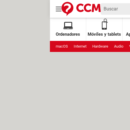
Ordenadores
Móviles y tablets
Ap
macOS
Internet
Hardware
Audio