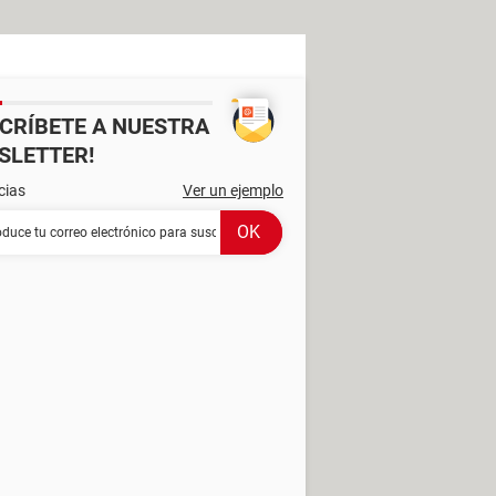
SCRÍBETE A NUESTRA
SLETTER!
cias
Ver un ejemplo