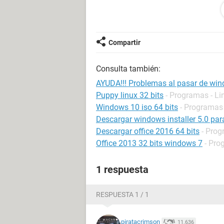
windows" y ahi se me queda.....
No tengo idea que le puede estar p
Alguien sabe que puede estar pasa
Compartir
En todos lados aparece que la arquite
Consulta también:
Si alquien puede ayudarme lo agradez
AYUDA!!! Problemas al pasar de wind
Muchas Gracias
Puppy linux 32 bits
- Programas - Li
Windows 10 iso 64 bits
- Programas
Descargar windows installer 5.0 par
Descargar office 2016 64 bits
- Prog
Office 2013 32 bits windows 7
- Pro
1 respuesta
RESPUESTA 1 / 1
piratacrimson
11.636