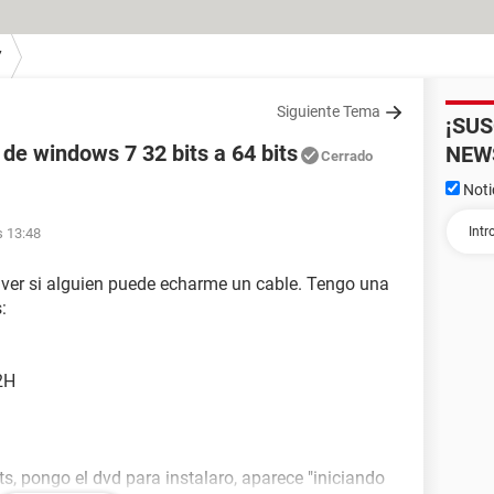
7
Siguiente Tema
¡SU
de windows 7 32 bits a 64 bits
NEW
Cerrado
Noti
s 13:48
a ver si alguien puede echarme un cable. Tengo una
:
2H
s, pongo el dvd para instalaro, aparece "iniciando