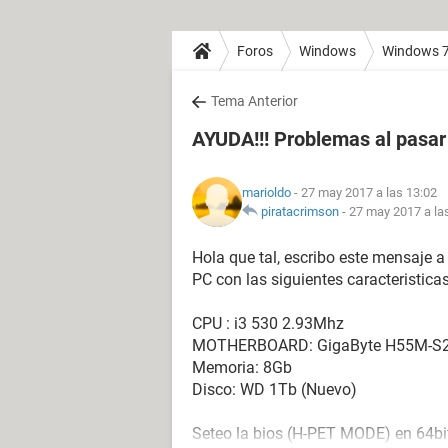
Foros
Windows
Windows 
Tema Anterior
AYUDA!!! Problemas al pasar 
marioldo
- 27 may 2017 a las 13:02
piratacrimson
-
27 may 2017 a la
Hola que tal, escribo este mensaje 
PC con las siguientes caracteristicas
CPU : i3 530 2.93Mhz
MOTHERBOARD: GigaByte H55M-S
Memoria: 8Gb
Disco: WD 1Tb (Nuevo)
Seteo la bios (H-PET MODE) en 64bit