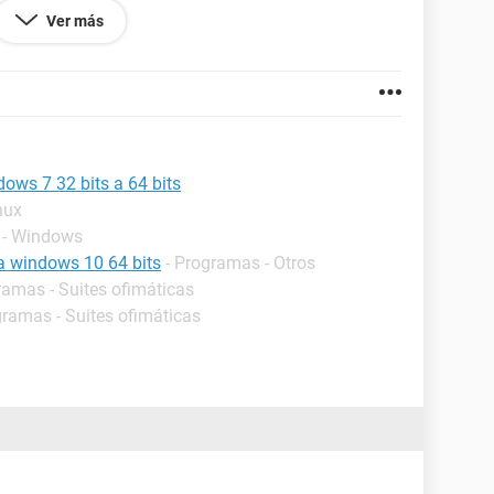
Ver más
asando, hay algun problema de incompatibilidad???
ndo?
ctura es compatible con 64 bits,,,,,
co, x que no tengo ni idea....
ows 7 32 bits a 64 bits
nux
 - Windows
a windows 10 64 bits
- Programas - Otros
ramas - Suites ofimáticas
gramas - Suites ofimáticas