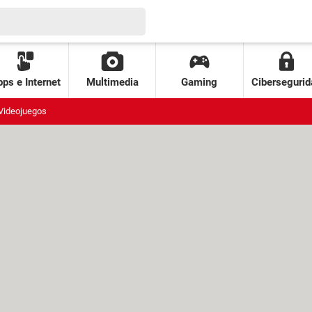
ps e Internet
Multimedia
Gaming
Cibersegurid
Videojuegos