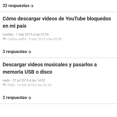
32 respuestas
Cómo descargar videos de YouTube bloquedos
en mi país
marilpz
-
1 sep 2015 a las 07:26
Carlos-vialfa
-
9 sep 2015 a las 02:56
3 respuestas
Descargar videos musicales y pasarlos a
memoria USB o disco
reybr
-
27 jul 2015 a las 14:02
frida
-
18 feb 2018 a las 02:24
2 respuestas