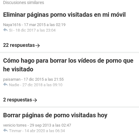
Discusiones similares
Eliminar páginas porno visitadas en mi móvil
Naya1616
-
17 mar 2015 a las 02:19
Si
-
18 dic 2017 a las 23:04
22 respuestas
Cómo hago para borrar los vídeos de porno que
he visitado
paisaman
-
17 dic 2015 a las 21:55
Nadie
-
27 dic 2018 a las 09:10
2 respuestas
Borrar páginas de porno visitadas hoy
venicio torres
-
29 sep 2013 a las 02:47
Tinmar
-
14 abr 2020 a las 06:34