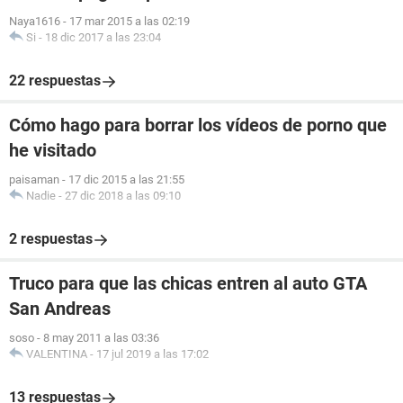
Naya1616
-
17 mar 2015 a las 02:19
Si
-
18 dic 2017 a las 23:04
22 respuestas
Cómo hago para borrar los vídeos de porno que
he visitado
paisaman
-
17 dic 2015 a las 21:55
Nadie
-
27 dic 2018 a las 09:10
2 respuestas
Truco para que las chicas entren al auto GTA
San Andreas
soso
-
8 may 2011 a las 03:36
VALENTINA
-
17 jul 2019 a las 17:02
13 respuestas