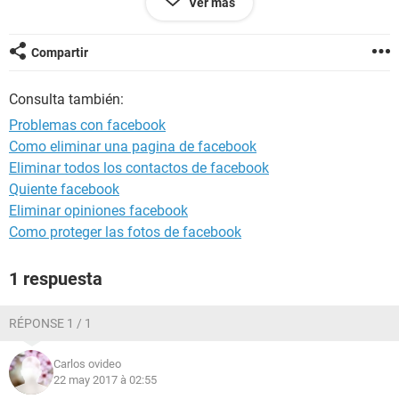
Ver más
Compartir
Consulta también:
Problemas con facebook
Como eliminar una pagina de facebook
tampoco puedo entrar desde firefox ni por Internet
Eliminar todos los contactos de facebook
explorer intente por yahoo tampoco eh borrado datos de
Quiente facebook
navegación,reiniciado google chrome baje Ccleaner limpie y
Eliminar opiniones facebook
repare tambien baje Malwarebytes Anti-Malware no detecto
nada también cheque el antivirus Nod32 10 pero sigo igual
Como proteger las fotos de facebook
tambien desintale Google Chrome debería bajarme otra
versión de google chrome? de antemano
1 respuesta
RÉPONSE 1 / 1
Carlos ovideo
22 may 2017 à 02:55