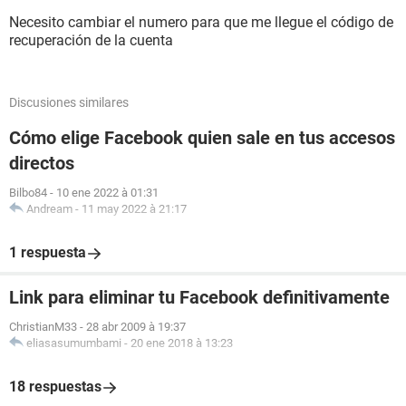
Necesito cambiar el numero para que me llegue el código de
recuperación de la cuenta
Discusiones similares
Cómo elige Facebook quien sale en tus accesos
directos
Bilbo84
-
10 ene 2022 à 01:31
Andream
-
11 may 2022 à 21:17
1 respuesta
Link para eliminar tu Facebook definitivamente
ChristianM33
-
28 abr 2009 à 19:37
eliasasumumbami
-
20 ene 2018 à 13:23
18 respuestas