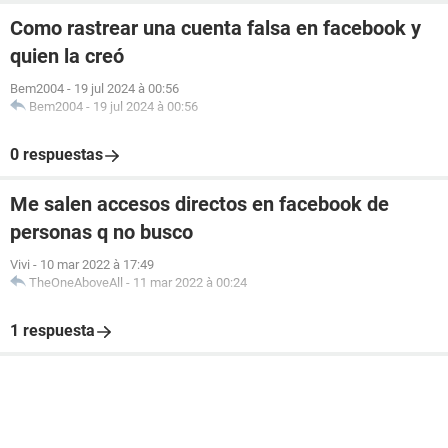
Como rastrear una cuenta falsa en facebook y
quien la creó
Bem2004
-
19 jul 2024 à 00:56
Bem2004
-
19 jul 2024 à 00:56
0 respuestas
Me salen accesos directos en facebook de
personas q no busco
Vivi
-
10 mar 2022 à 17:49
TheOneAboveAll
-
11 mar 2022 à 00:24
1 respuesta