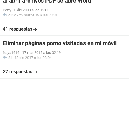
al abrir archivos PDF se abre Word
Betty
-
3 dic 2009 a las 19:00
cirilo
-
25 mar 2019 a las 23:31
41 respuestas
Eliminar páginas porno visitadas en mi móvil
Naya1616
-
17 mar 2015 a las 02:19
Si
-
18 dic 2017 a las 23:04
22 respuestas