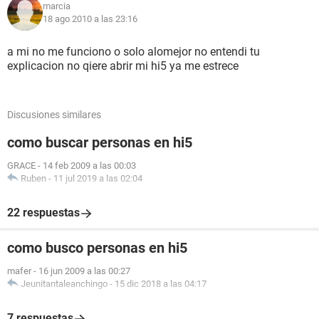
marcia
18 ago 2010 a las 23:16
a mi no me funciono o solo alomejor no entendi tu
explicacion no qiere abrir mi hi5 ya me estrece
Discusiones similares
como buscar personas en hi5
GRACE
-
14 feb 2009 a las 00:03
Ruben
-
11 jul 2019 a las 02:04
22 respuestas
como busco personas en hi5
mafer
-
16 jun 2009 a las 00:27
Jeunitantaleanchingo
-
15 dic 2018 a las 04:17
7 respuestas