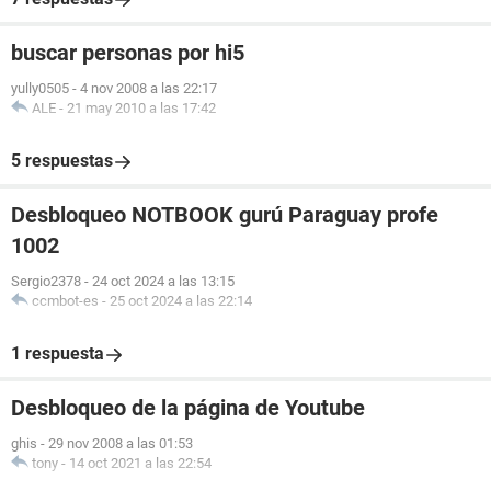
buscar personas por hi5
yully0505
-
4 nov 2008 a las 22:17
ALE
-
21 may 2010 a las 17:42
5 respuestas
Desbloqueo NOTBOOK gurú Paraguay profe
1002
Sergio2378
-
24 oct 2024 a las 13:15
ccmbot-es
-
25 oct 2024 a las 22:14
1 respuesta
Desbloqueo de la página de Youtube
ghis
-
29 nov 2008 a las 01:53
tony
-
14 oct 2021 a las 22:54